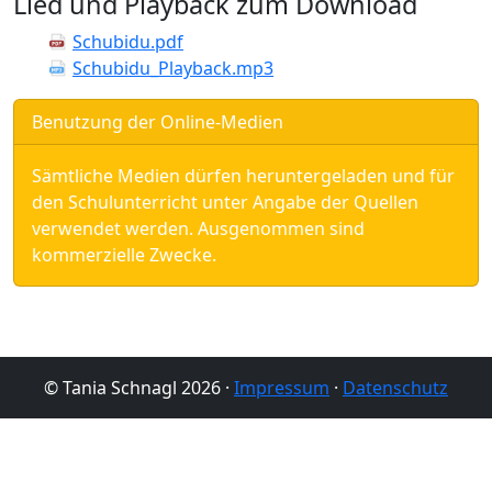
Lied und Playback zum Download
Schubidu.pdf
Schubidu_Playback.mp3
Benutzung der Online-Medien
Sämtliche Medien dürfen heruntergeladen und für
den Schulunterricht unter Angabe der Quellen
verwendet werden. Ausgenommen sind
kommerzielle Zwecke.
© Tania Schnagl 2026 ·
Impressum
·
Datenschutz